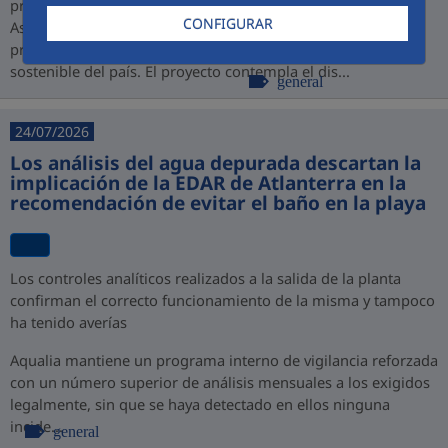
promovido por PROINVERSIÓN bajo la modalidad de
CONFIGURAR
Asociación Público-Privada (APP), consolidando así su
presencia en Perú y su compromiso con el desarrollo
sostenible del país. El proyecto contempla el dis...
general
24/07/2026
Los análisis del agua depurada descartan la
implicación de la EDAR de Atlanterra en la
recomendación de evitar el baño en la playa
Los controles analíticos realizados a la salida de la planta
confirman el correcto funcionamiento de la misma y tampoco
ha tenido averías
Aqualia mantiene un programa interno de vigilancia reforzada
con un número superior de análisis mensuales a los exigidos
legalmente, sin que se haya detectado en ellos ninguna
incide...
general