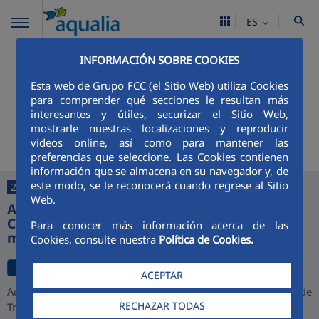
ES
Aqualia ES
Belinchon
Noticias
>
>
INFORMACIÓN SOBRE COOKIES
Esta web de Grupo FCC (el Sitio Web) utiliza Cookies
+
Buscador
para comprender qué secciones le resultan más
interesantes y útiles, securizar el Sitio Web,
Últimas noticias
mostrarle nuestras localizaciones y reproducir
videos online, así como para mantener las
preferencias que seleccione. Las Cookies contienen
información que se almacena en su navegador y, de
este modo, se le reconocerá cuando regrese al Sitio
27/07/2026
Web.
Aqualia desarrollará la depuradora de
Cajamarca y alcanza una cartera de 1.000
Para conocer más información acerca de las
millones de euros en Perú
Cookies, consulte nuestra
Política de Cookies.
ACEPTAR
Aqualia ha resultado adjudicataria del proyecto de la Planta de
RECHAZAR TODAS
Tratamiento de Aguas Residuales (PTAR) de Cajamarca,