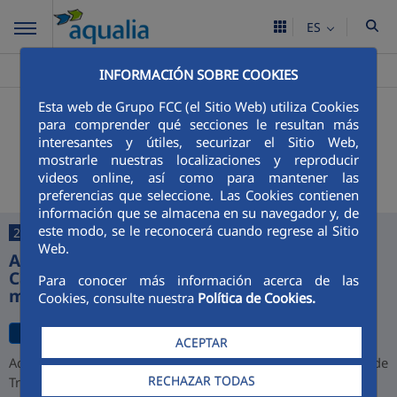
ES
Aqualia ES
Eivissa/ Ibiza
>
INFORMACIÓN SOBRE COOKIES
Esta web de Grupo FCC (el Sitio Web) utiliza Cookies
+
Buscador
para comprender qué secciones le resultan más
interesantes y útiles, securizar el Sitio Web,
Últimas noticias
mostrarle nuestras localizaciones y reproducir
videos online, así como para mantener las
preferencias que seleccione. Las Cookies contienen
información que se almacena en su navegador y, de
este modo, se le reconocerá cuando regrese al Sitio
27/07/2026
Web.
Aqualia desarrollará la depuradora de
Cajamarca y alcanza una cartera de 1.000
Para conocer más información acerca de las
millones de euros en Perú
Cookies, consulte nuestra
Política de Cookies.
ACEPTAR
Aqualia ha resultado adjudicataria del proyecto de la Planta de
RECHAZAR TODAS
Tratamiento de Aguas Residuales (PTAR) de Cajamarca,