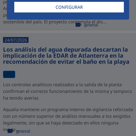
promovido por PROINVERSIÓN bajo la modalidad de
CONFIGURAR
Asociación Público-Privada (APP), consolidando así su
presencia en Perú y su compromiso con el desarrollo
sostenible del país. El proyecto contempla el dis...
general
24/07/2026
Los análisis del agua depurada descartan la
implicación de la EDAR de Atlanterra en la
recomendación de evitar el baño en la playa
Los controles analíticos realizados a la salida de la planta
confirman el correcto funcionamiento de la misma y tampoco
ha tenido averías
Aqualia mantiene un programa interno de vigilancia reforzada
con un número superior de análisis mensuales a los exigidos
legalmente, sin que se haya detectado en ellos ninguna
incide...
general