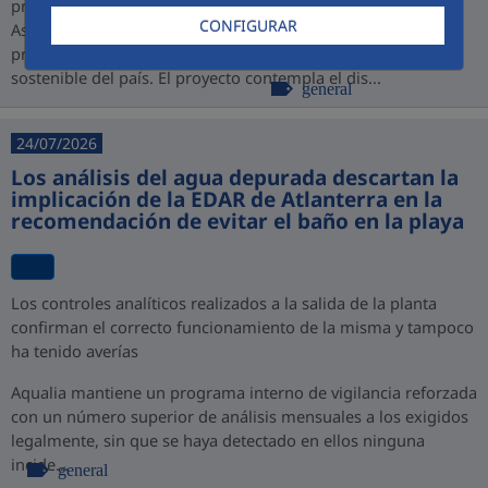
promovido por PROINVERSIÓN bajo la modalidad de
CONFIGURAR
Asociación Público-Privada (APP), consolidando así su
presencia en Perú y su compromiso con el desarrollo
sostenible del país. El proyecto contempla el dis...
general
24/07/2026
Los análisis del agua depurada descartan la
implicación de la EDAR de Atlanterra en la
recomendación de evitar el baño en la playa
Los controles analíticos realizados a la salida de la planta
confirman el correcto funcionamiento de la misma y tampoco
ha tenido averías
Aqualia mantiene un programa interno de vigilancia reforzada
con un número superior de análisis mensuales a los exigidos
legalmente, sin que se haya detectado en ellos ninguna
incide...
general