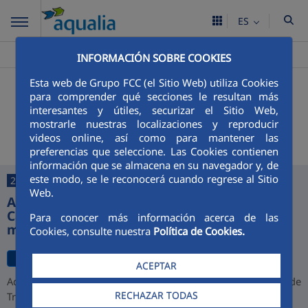
ES
Aqualia ES
La Roda
>
INFORMACIÓN SOBRE COOKIES
Esta web de Grupo FCC (el Sitio Web) utiliza Cookies
+
Buscador
para comprender qué secciones le resultan más
interesantes y útiles, securizar el Sitio Web,
Últimas noticias
mostrarle nuestras localizaciones y reproducir
videos online, así como para mantener las
preferencias que seleccione. Las Cookies contienen
información que se almacena en su navegador y, de
este modo, se le reconocerá cuando regrese al Sitio
27/07/2026
Web.
Aqualia desarrollará la depuradora de
Cajamarca y alcanza una cartera de 1.000
Para conocer más información acerca de las
millones de euros en Perú
Cookies, consulte nuestra
Política de Cookies.
ACEPTAR
Aqualia ha resultado adjudicataria del proyecto de la Planta de
RECHAZAR TODAS
Tratamiento de Aguas Residuales (PTAR) de Cajamarca,