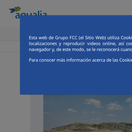
CONOCE AQUALIA
ANALISTAS E INVE
Esta web de Grupo FCC (el Sitio Web) utiliza Cook
localizaciones y reproducir videos online, así
>
>
Aqualia ES
Puebla de Don Fadrique
Noticias
navegador y, de este modo, se le reconocerá cuand
Para conocer más información acerca de las Cooki