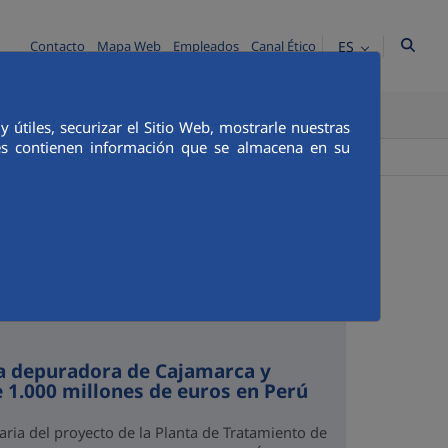
ES
Contacto
Mapa Web
Empleados
Canal Ético
TICA E INTEGRIDAD
COMUNICACIÓN
útiles, securizar el Sitio Web, mostrarle nuestras
ies contienen información que se almacena en su
+
Buscador
la depuradora de Cajamarca y
e 1.000 millones de euros en Perú
aria del proyecto de la Planta de Tratamiento de