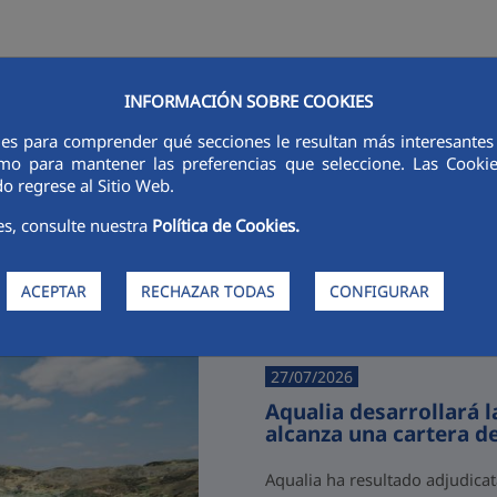
INFORMACIÓN SOBRE COOKIES
RSORES
INNOVACIÓN
DIGITALIZACIÓN
SOSTENIBILIDAD
É
ies para comprender qué secciones le resultan más interesantes y 
 como para mantener las preferencias que seleccione. Las Cook
o regrese al Sitio Web.
es, consulte nuestra
Política de Cookies.
Últimas noticias
ACEPTAR
RECHAZAR TODAS
CONFIGURAR
27/07/2026
Aqualia desarrollará 
alcanza una cartera d
Aqualia ha resultado adjudicat