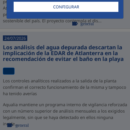
promovido por PROINVERSIÓN bajo la modalidad de
CONFIGURAR
Asociación Público-Privada (APP), consolidando así su
presencia en Perú y su compromiso con el desarrollo
sostenible del país. El proyecto contempla el dis...
general
24/07/2026
Los análisis del agua depurada descartan la
implicación de la EDAR de Atlanterra en la
recomendación de evitar el baño en la playa
Los controles analíticos realizados a la salida de la planta
confirman el correcto funcionamiento de la misma y tampoco
ha tenido averías
Aqualia mantiene un programa interno de vigilancia reforzada
con un número superior de análisis mensuales a los exigidos
legalmente, sin que se haya detectado en ellos ninguna
incide...
general