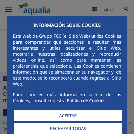
ES
Aqualia ES
Puebla de Montalbán
Noticias
>
>
INFORMACIÓN SOBRE COOKIES
Esta web de Grupo FCC (el Sitio Web) utiliza Cookies
+
Buscador
para comprender qué secciones le resultan más
interesantes y útiles, securizar el Sitio Web,
Últimas noticias
mostrarle nuestras localizaciones y reproducir
videos online, así como para mantener las
preferencias que seleccione. Las Cookies contienen
información que se almacena en su navegador y, de
este modo, se le reconocerá cuando regrese al Sitio
27/07/2026
Web.
Aqualia desarrollará la depuradora de
Cajamarca y alcanza una cartera de 1.000
Para conocer más información acerca de las
millones de euros en Perú
Cookies, consulte nuestra
Política de Cookies.
ACEPTAR
Aqualia ha resultado adjudicataria del proyecto de la Planta de
RECHAZAR TODAS
Tratamiento de Aguas Residuales (PTAR) de Cajamarca,