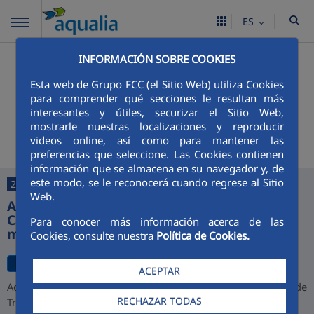
ES
Aqualia ES
San Juan Del Puerto
Noticias
>
>
INFORMACIÓN SOBRE COOKIES
Esta web de Grupo FCC (el Sitio Web) utiliza Cookies
+
Buscador
para comprender qué secciones le resultan más
interesantes y útiles, securizar el Sitio Web,
Últimas noticias
mostrarle nuestras localizaciones y reproducir
videos online, así como para mantener las
preferencias que seleccione. Las Cookies contienen
información que se almacena en su navegador y, de
este modo, se le reconocerá cuando regrese al Sitio
27/07/2026
Web.
Aqualia desarrollará la depuradora de
Cajamarca y alcanza una cartera de 1.000
Para conocer más información acerca de las
millones de euros en Perú
Cookies, consulte nuestra
Política de Cookies.
ACEPTAR
Aqualia ha resultado adjudicataria del proyecto de la Planta de
RECHAZAR TODAS
Tratamiento de Aguas Residuales (PTAR) de Cajamarca,