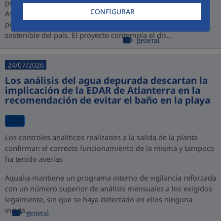
promovido por PROINVERSIÓN bajo la modalidad de
CONFIGURAR
Asociación Público-Privada (APP), consolidando así su
presencia en Perú y su compromiso con el desarrollo
sostenible del país. El proyecto contempla el dis...
general
24/07/2026
Los análisis del agua depurada descartan la
implicación de la EDAR de Atlanterra en la
recomendación de evitar el baño en la playa
Los controles analíticos realizados a la salida de la planta
confirman el correcto funcionamiento de la misma y tampoco
ha tenido averías
Aqualia mantiene un programa interno de vigilancia reforzada
con un número superior de análisis mensuales a los exigidos
legalmente, sin que se haya detectado en ellos ninguna
incide...
general