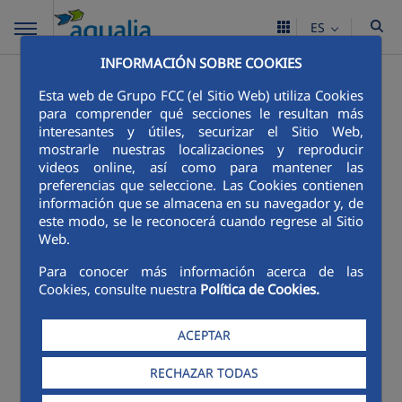
ES
INFORMACIÓN SOBRE COOKIES
-
Buscador
Esta web de Grupo FCC (el Sitio Web) utiliza Cookies
para comprender qué secciones le resultan más
Filtro de búsqueda
interesantes y útiles, securizar el Sitio Web,
mostrarle nuestras localizaciones y reproducir
Texto
videos online, así como para mantener las
preferencias que seleccione. Las Cookies contienen
información que se almacena en su navegador y, de
este modo, se le reconocerá cuando regrese al Sitio
BUSCAR
Web.
Para conocer más información acerca de las
Cookies, consulte nuestra
Política de Cookies.
La búsqueda no obtuvo
ningún resultado.
ACEPTAR
RECHAZAR TODAS