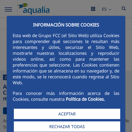
ES
Aqualia ES
Tegueste
Noticias
>
>
INFORMACIÓN SOBRE COOKIES
Esta web de Grupo FCC (el Sitio Web) utiliza Cookies
+
Buscador
para comprender qué secciones le resultan más
interesantes y útiles, securizar el Sitio Web,
Últimas noticias
mostrarle nuestras localizaciones y reproducir
videos online, así como para mantener las
preferencias que seleccione. Las Cookies contienen
información que se almacena en su navegador y, de
este modo, se le reconocerá cuando regrese al Sitio
27/07/2026
Web.
Aqualia desarrollará la depuradora de
Cajamarca y alcanza una cartera de 1.000
Para conocer más información acerca de las
millones de euros en Perú
Cookies, consulte nuestra
Política de Cookies.
ACEPTAR
Aqualia ha resultado adjudicataria del proyecto de la Planta de
RECHAZAR TODAS
Tratamiento de Aguas Residuales (PTAR) de Cajamarca,