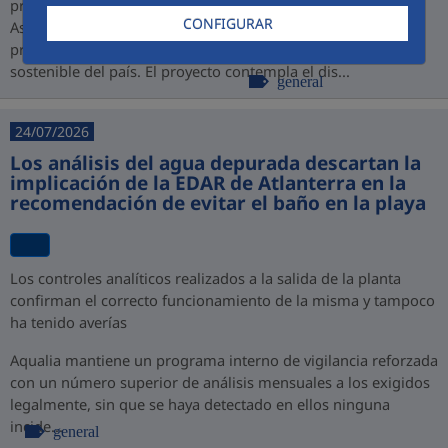
promovido por PROINVERSIÓN bajo la modalidad de
CONFIGURAR
Asociación Público-Privada (APP), consolidando así su
presencia en Perú y su compromiso con el desarrollo
sostenible del país. El proyecto contempla el dis...
general
24/07/2026
Los análisis del agua depurada descartan la
implicación de la EDAR de Atlanterra en la
recomendación de evitar el baño en la playa
Los controles analíticos realizados a la salida de la planta
confirman el correcto funcionamiento de la misma y tampoco
ha tenido averías
Aqualia mantiene un programa interno de vigilancia reforzada
con un número superior de análisis mensuales a los exigidos
legalmente, sin que se haya detectado en ellos ninguna
incide...
general