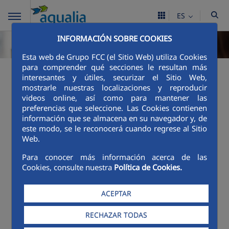
ES
INFORMACIÓN SOBRE COOKIES
Esta web de Grupo FCC (el Sitio Web) utiliza Cookies
para comprender qué secciones le resultan más
¿Qué pago en mi
interesantes y útiles, securizar el Sitio Web,
mostrarle nuestras localizaciones y reproducir
factura?
videos online, así como para mantener las
preferencias que seleccione. Las Cookies contienen
información que se almacena en su navegador y, de
Tarifas y reglamentos
este modo, se le reconocerá cuando regrese al Sitio
Web.
TARIFAS ALCANTARILLADO
Para conocer más información acerca de las
Angles TARIFAS ABASTECIMIENTO Y
Cookies, consulte nuestra
Política de Cookies.
COMISSIÓ DE PREUS DE CATALUNYA
ACEPTAR
Precio medio del agua potable
RECHAZAR TODAS