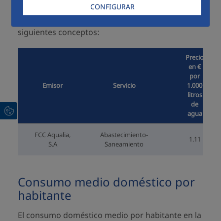
CONFIGURAR
El precio medio del agua en
Arico
para cliente
doméstico se encuentra distribuido en los
siguientes conceptos:
Precio
en €
por
Emisor
Servicio
1.000
litros
de
agua
FCC Aqualia,
Abastecimiento-
1.11
S.A
Saneamiento
Consumo medio doméstico por
habitante
El consumo doméstico medio por habitante en la