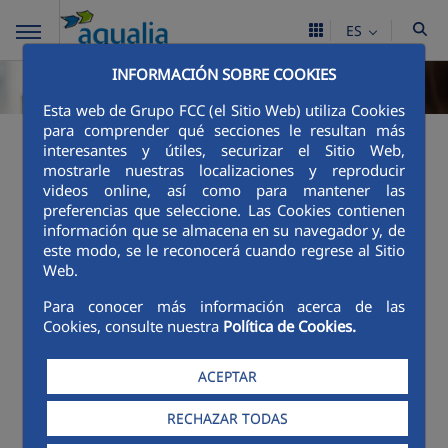
ES
INFORMACIÓN SOBRE COOKIES
Esta web de Grupo FCC (el Sitio Web) utiliza Cookies
para comprender qué secciones le resultan más
¿Qué pago en mi
interesantes y útiles, securizar el Sitio Web,
mostrarle nuestras localizaciones y reproducir
factura?
videos online, así como para mantener las
preferencias que seleccione. Las Cookies contienen
información que se almacena en su navegador y, de
Tarifas y reglamentos
este modo, se le reconocerá cuando regrese al Sitio
Web.
Arico-TARIFAS SANEAMIENTO.pdf
Para conocer más información acerca de las
Arico-TARIFAS ABASTECIMIENTO.pdf
Cookies, consulte nuestra
Política de Cookies.
ACEPTAR
Precio medio del agua potable
para cliente doméstico
RECHAZAR TODAS