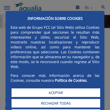
ES
INFORMACIÓN SOBRE COOKIES
Esta web de Grupo FCC (el Sitio Web) utiliza Cookies
¿Qué pago en mi
para comprender qué secciones le resultan más
interesantes y útiles, securizar el Sitio Web,
factura?
mostrarle nuestras localizaciones y reproducir
videos online, así como para mantener las
preferencias que seleccione. Las Cookies contienen
Tarifas y reglamentos
información que se almacena en su navegador y, de
este modo, se le reconocerá cuando regrese al Sitio
La Roda_TARIFAS DEPURACIÓN 2026.pdf
Web.
La Roda_TARIFAS ABASTECIMIENTO Y
Para conocer más información acerca de las
ALCANTARILLADO 2026.pdf
Cookies, consulte nuestra
Política de Cookies.
ACEPTAR
Precio medio del agua potable para
RECHAZAR TODAS
cliente doméstico