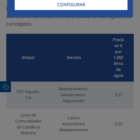
CONFIGURAR
El precio medio del agua en
La Roda
para cliente
doméstico se encuentra distribuido en los siguientes
conceptos:
Precio
en €
por
Emisor
Servicio
1.000
litros
de
agua
Abastecimiento-
FCC Aqualia,
Saneamiento-
2.57
S.A
Depuración
Junta de
Canon
Comunidades
autonómico
0.29
de Castilla la
Abastecimiento
Mancha