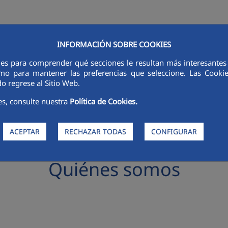
INFORMACIÓN SOBRE COOKIES
RSORES
INNOVACIÓN
DIGITALIZACIÓN
SOSTENIBILIDAD
É
ies para comprender qué secciones le resultan más interesantes y 
 como para mantener las preferencias que seleccione. Las Cook
o regrese al Sitio Web.
es, consulte nuestra
Política de Cookies.
ACEPTAR
RECHAZAR TODAS
CONFIGURAR
Quiénes somos