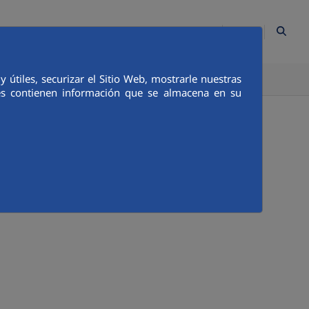
ES
Contacto
Mapa Web
Empleados
Canal Ético
útiles, securizar el Sitio Web, mostrarle nuestras
TICA E INTEGRIDAD
COMUNICACIÓN
ies contienen información que se almacena en su