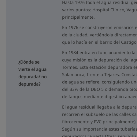
Hasta 1976 toda el agua residual ge
varios puntos: Hospital Clínico, Va
principalmente.
En 1976 se construyeron emisarios e
de la ciudad, vertiéndola directame
que lo hacía en el barrio del Castig
En 1984 entra en funcionamiento la
cuya misión es la depuración del ag
¿Dónde se
Tormes. Esta estación depuradora e
vierte el agua
Salamanca, frente a Tejares. Consta
depurada/ no
de agua se refiere, consiguiendo u
depurada?
del 33% de la DBO 5 o demanda bio
de fangos mediante digestión anaero
El agua residual llegaba a la depur
recorren el subsuelo de las calles s
fibrocemento y PVC principalmente),
Según su importancia estas tuberías 
depuradora "Huerta Otea" servía a 