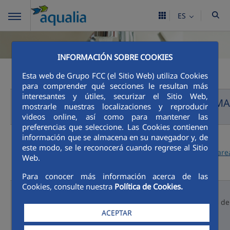
ES
INFORMACIÓN SOBRE COOKIES
Esta web de Grupo FCC (el Sitio Web) utiliza Cookies
para comprender qué secciones le resultan más
interesantes y útiles, securizar el Sitio Web,
INFORMA
mostrarle nuestras localizaciones y reproducir
videos online, así como para mantener las
preferencias que seleccione. Las Cookies contienen
información que se almacena en su navegador y, de
Contacto para
este modo, se le reconocerá cuando regrese al Sitio
consultas o
https://www.aqualia.com/es/are
Web.
quejas
Para conocer más información acerca de las
Cookies, consulte nuestra
Política de Cookies.
Estadísticas de
El porcentaje de reclamaciones de
reclamaciones
ACEPTAR
0,28%
.
recibidas