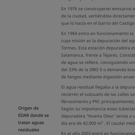
En 1976 se construyeron emisarios e
de la ciudad, vertiéndola directame
que lo hacía en el barrio del Castig
En 1984 entra en funcionamiento la
cuya misión es la depuración del ag
Tormes. Esta estación depuradora e
Salamanca, frente a Tejares. Consta
de agua se refiere, consiguiendo u
del 33% de la DBO 5 o demanda bio
de fangos mediante digestión anaero
El agua residual llegaba a la depur
recorren el subsuelo de las calles s
fibrocemento y PVC principalmente),
Origen de
Según su importancia estas tuberías 
EDAR donde se
depuradora "Huerta Otea" servía a 
tratan aguas
día era de 42.000 m³ . El caudal medi
residuales
En el año 2003 entró en funcionami