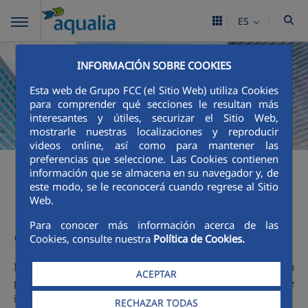
ES
INFORMACIÓN SOBRE COOKIES
Esta web de Grupo FCC (el Sitio Web) utiliza Cookies
para comprender qué secciones le resultan más
interesantes y útiles, securizar el Sitio Web,
mostrarle nuestras localizaciones y reproducir
videos online, así como para mantener las
preferencias que seleccione. Las Cookies contienen
información que se almacena en su navegador y, de
este modo, se le reconocerá cuando regrese al Sitio
Periodo Medio de Pago
Web.
a Proveedores
Para conocer más información acerca de las
Cookies, consulte nuestra
Política de Cookies.
Información sobre los aplazamientos de pago efectuados a
ACEPTAR
proveedores. Disposición adicional tercera. “Deber de
información” de la Ley 15/2010, de 5 de julio.
RECHAZAR TODAS