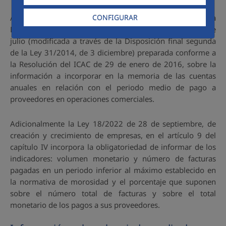
A continuación, se detalla la información requerida por la
CONFIGURAR
Disposición adicional tercera de la Ley 15/2010, de 5 de
julio (modificada a través de la Disposición final segunda
de la Ley 31/2014, de 3 diciembre) preparada conforme a
la Resolución del ICAC de 29 de enero de 2016, sobre la
información a incorporar en la memoria de las cuentas
anuales en relación con el periodo medio de pago a
proveedores en operaciones comerciales.
Adicionalmente la Ley 18/2022 de 28 de septiembre, de
creación y crecimiento de empresas, en el artículo 9 del
capítulo IV incorpora la obligatoriedad de informar de los
indicadores: volumen monetario y número de facturas
pagadas en un periodo inferior al máximo establecido en
la normativa de morosidad y el porcentaje que suponen
sobre el número total de facturas y sobre el total
monetario de los pagos a sus proveedores.