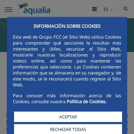
ES
INFORMACIÓN SOBRE COOKIES
Esta web de Grupo FCC (el Sitio Web) utiliza Cookies
para comprender qué secciones le resultan más
interesantes y útiles, securizar el Sitio Web,
mostrarle nuestras localizaciones y reproducir
videos online, así como para mantener las
preferencias que seleccione. Las Cookies contienen
Plan Moves
Aqualia
información que se almacena en su navegador y, de
este modo, se le reconocerá cuando regrese al Sitio
Plan Moves III
Web.
Para conocer más información acerca de las
Cookies, consulte nuestra
Política de Cookies.
Dentro de las líneas prioritarias que definen el Plan
ACEPTAR
Estratégico de Sostenibilidad 2021-2023 de Aqualia se
encuentra la emergencia climática y el cuidado del medio
RECHAZAR TODAS