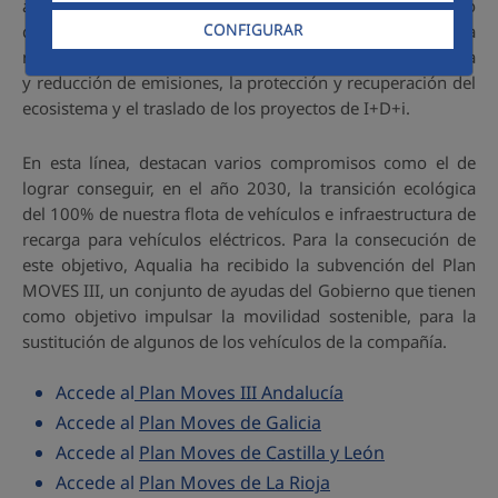
ambiente, dirigido a la mitigación y adaptación al cambio
CONFIGURAR
climático. Esta línea cuenta con proyectos centrados en: la
reducción del consumo hídrico, la optimización energética
y reducción de emisiones, la protección y recuperación del
ecosistema y el traslado de los proyectos de I+D+i.
En esta línea, destacan varios compromisos como el de
lograr conseguir, en el año 2030, la transición ecológica
del 100% de nuestra flota de vehículos e infraestructura de
recarga para vehículos eléctricos. Para la consecución de
este objetivo, Aqualia ha recibido la subvención del Plan
MOVES III, un conjunto de ayudas del Gobierno que tienen
como objetivo impulsar la movilidad sostenible, para la
sustitución de algunos de los vehículos de la compañía.
Accede al
Plan Moves III Andalucía
Accede al
Plan Moves de Galicia
Accede al
Plan Moves de Castilla y León
Accede al
Plan Moves de La Rioja