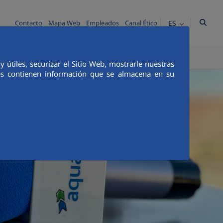
ES
Contacto
Mapa Web
Empleados
Canal Ético
TICA E INTEGRIDAD
COMUNICACIÓN
útiles, securizar el Sitio Web, mostrarle nuestras
ies contienen información que se almacena en su