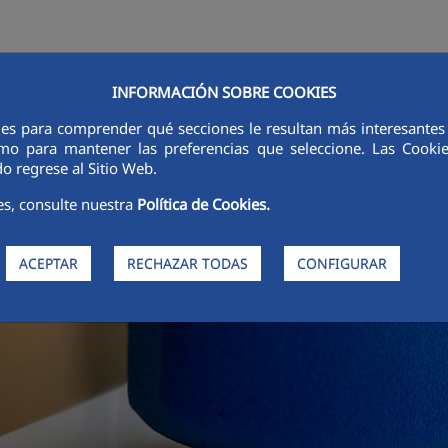
INFORMACIÓN SOBRE COOKIES
RSORES
INNOVACIÓN
DIGITALIZACIÓN
SOSTENIBILIDAD
É
ies para comprender qué secciones le resultan más interesantes y 
 como para mantener las preferencias que seleccione. Las Cook
o regrese al Sitio Web.
es, consulte nuestra
Política de Cookies.
ACEPTAR
RECHAZAR TODAS
CONFIGURAR