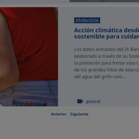
05/06/2026
Acción climática desde
sostenible para cuida
Los datos extraídos del IX Ba
(elaborado a través de su Sos
la población para frenar esta
de los grandes hitos de esta c
del agua del grifo com...
general
Anterior
Siguiente