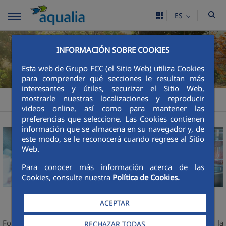
ES
INFORMACIÓN SOBRE COOKIES
Esta web de Grupo FCC (el Sitio Web) utiliza Cookies
para comprender qué secciones le resultan más
interesantes y útiles, securizar el Sitio Web,
mostrarle nuestras localizaciones y reproducir
Sostenibilidad
Gestion ASG
Aqualia ES
videos online, así como para mantener las
preferencias que seleccione. Las Cookies contienen
información que se almacena en su navegador y, de
este modo, se le reconocerá cuando regrese al Sitio
Web.
Para conocer más información acerca de las
Cookies, consulte nuestra
Política de Cookies.
Sostenibilidad Social
ACEPTAR
Fortalecer el vínculo de la compañía con su entorno y con la
RECHAZAR TODAS