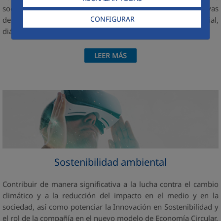
sociedad, merecer su confianza y crédito, mediante iniciativas
CONFIGURAR
de puesta en valor y valor añadido en materia de acción social,
diálogo y transferencia de conocimiento y experiencia. a
LEER MÁS
Sostenibilidad ambiental
Contribuir de manera significativa a la lucha contra el cambio
climático y a la reducción del impacto en el medio y en la
sociedad, así como potenciar la Innovación en Sostenibilidad y
el rol de la compañía en el nuevo modelo de Economía Circular.