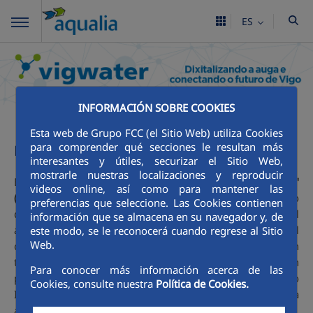
ES
INFORMACIÓN SOBRE COOKIES
Esta web de Grupo FCC (el Sitio Web) utiliza Cookies
para comprender qué secciones le resultan más
Descripción del proyecto
interesantes y útiles, securizar el Sitio Web,
mostrarle nuestras localizaciones y reproducir
El Proyecto PERTE
"Capital Digital del agua en Galicia"
videos online, así como para mantener las
(Vigwater)
, se centra en la digitalización completa del ciclo
preferencias que seleccione. Las Cookies contienen
del agua de la ciudad de Vigo mediante la evolución del
información que se almacena en su navegador y, de
actual sistema de gestión al concepto de Industria 4.0, el
este modo, se le reconocerá cuando regrese al Sitio
Web.
cual integrará monitorización, vigilancia y telecontrol en
tiempo real, con la capacidad de organizar la información
Para conocer más información acerca de las
procedente de la digitalización y presentarla aplicando
Cookies, consulte nuestra
Política de Cookies.
Inteligencia Artificial (IA) y Machine Learning (ML) para
ayudar a la toma de decisiones.