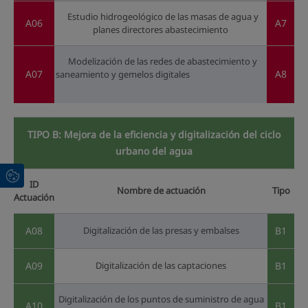
Estudio hidrogeológico de las masas de agua y
A06
A7
planes directores abastecimiento
Modelización de las redes de abastecimiento y
A07
A8
saneamiento y gemelos digitales
TIPO B: Mejora de la eficiencia y digitalización del ciclo
urbano del agua
ID
Nombre de actuación
Tipo
Actuación
A08
Digitalización de las presas y embalses
B1
A09
Digitalización de las captaciones
B1
Digitalización de los puntos de suministro de agua
A10
B1