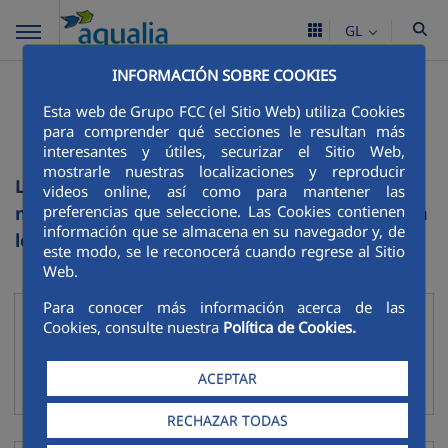
GL
INFORMACIÓN SOBRE COOKIES
Listado de sitios web de
Esta web de Grupo FCC (el Sitio Web) utiliza Cookies
FCC
para comprender qué secciones le resultan más
interesantes y útiles, securizar el Sitio Web,
mostrarle nuestras localizaciones y reproducir
La actividad de FCC en cada ámbito de
videos online, así como para mantener las
preferencias que seleccione. Las Cookies contienen
negocio se desarrolló con más profundidad en
información que se almacena en su navegador y, de
los siguientes sitios web:
este modo, se le reconocerá cuando regrese al Sitio
Web.
Para conocer más información acerca de las
Agua
Cookies, consulte nuestra
Política de Cookies.
Recoller
FCC Aqualia
ACEPTAR
SmVaK
RECHAZAR TODAS