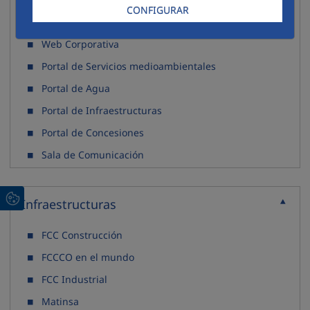
CONFIGURAR
Corporativo
Recoller
Web Corporativa
Portal de Servicios medioambientales
Portal de Agua
Portal de Infraestructuras
Portal de Concesiones
Sala de Comunicación
Infraestructuras
Recoller
FCC Construcción
FCCCO en el mundo
FCC Industrial
Matinsa