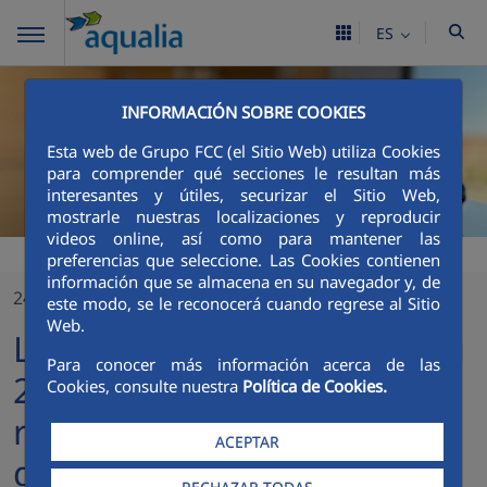
ES
INFORMACIÓN SOBRE COOKIES
Esta web de Grupo FCC (el Sitio Web) utiliza Cookies
para comprender qué secciones le resultan más
interesantes y útiles, securizar el Sitio Web,
mostrarle nuestras localizaciones y reproducir
videos online, así como para mantener las
preferencias que seleccione. Las Cookies contienen
información que se almacena en su navegador y, de
24/04/2026
este modo, se le reconocerá cuando regrese al Sitio
Web.
La marca Aqualia celebra su
Para conocer más información acerca de las
25º aniversario como
Cookies, consulte nuestra
Política de Cookies.
referente mundial de la
ACEPTAR
gestión eficiente del agua