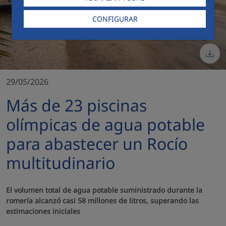
CONFIGURAR
29/05/2026
Más de 23 piscinas
olímpicas de agua potable
para abastecer un Rocío
multitudinario
El volumen total de agua potable suministrado durante la
romería alcanzó casi 58 millones de litros, superando las
estimaciones iniciales