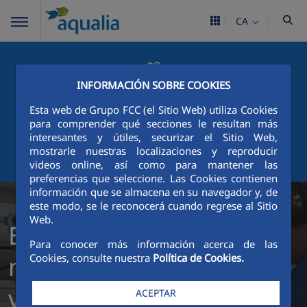
CA
INFORMACIÓN SOBRE COOKIES
PORTAL DEL CIUDADANO
Esta web de Grupo FCC (el Sitio Web) utiliza Cookies
para comprender qué secciones le resultan más
interesantes y útiles, securizar el Sitio Web,
mostrarle nuestras localizaciones y reproducir
ÁREA CLIENTE
videos online, así como para mantener las
preferencias que seleccione. Las Cookies contienen
información que se almacena en su navegador y, de
este modo, se le reconocerá cuando regrese al Sitio
Web.
En Aqualia, somos
Para conocer más información acerca de las
mucho más de lo que
Cookies, consulte nuestra
Política de Cookies.
ves
ACEPTAR