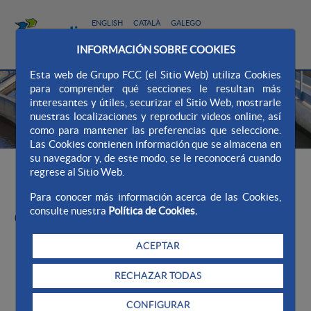
ENGLISH
CATALÀ
GALEGO
MAPA WEB
WEB AQUALIA
CONTACTO
INFORMACIÓN SOBRE COOKIES
Esta web de Grupo FCC (el Sitio Web) utiliza Cookies
para comprender qué secciones le resultan más
interesantes y útiles, securizar el Sitio Web, mostrarle
nuestras localizaciones y reproducir videos online, así
como para mantener las preferencias que seleccione.
Las Cookies contienen información que se almacena en
su navegador y, de este modo, se le reconocerá cuando
>
>
Servicio municipal de agua-Tarifas
Tarifas
Galicia
regrese al Sitio Web.
>
Orense
Para conocer más información acerca de las Cookies,
consulte nuestra
Política de Cookies.
Orense
ACEPTAR
Menú Orense
RECHAZAR TODAS
Ribadavia - Abastecimiento
CONFIGURAR