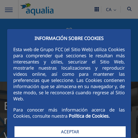
CA
INFORMACIÓN SOBRE COOKIES
PORTAL DEL CIUDADANO
Esta web de Grupo FCC (el Sitio Web) utiliza Cookies
para comprender qué secciones le resultan más
interesantes y útiles, securizar el Sitio Web,
mostrarle nuestras localizaciones y reproducir
ÁREA CLIENTE
videos online, así como para mantener las
preferencias que seleccione. Las Cookies contienen
información que se almacena en su navegador y, de
este modo, se le reconocerá cuando regrese al Sitio
Web.
En Aqualia, somos
Para conocer más información acerca de las
mucho más de lo que
Cookies, consulte nuestra
Política de Cookies.
ves
ACEPTAR