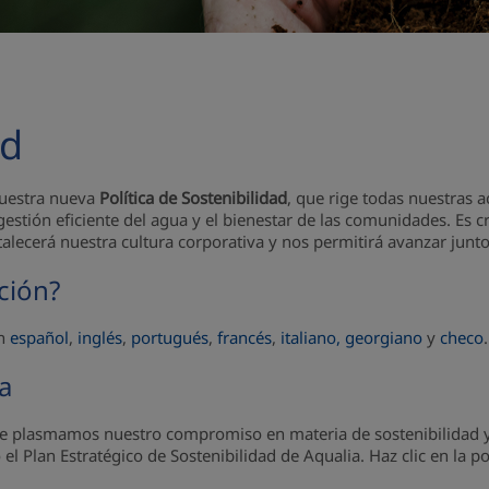
ad
Nuestra nueva
Política de Sostenibilidad
, que rige todas nuestras a
estión eficiente del agua y el bienestar de las comunidades. Es
rtalecerá nuestra cultura corporativa y nos permitirá avanzar junt
ación?
en
español
,
inglés
,
portugués
,
francés
,
italiano,
georgiano
y
checo
.
a
nde plasmamos nuestro compromiso en materia de sostenibilidad y
 Plan Estratégico de Sostenibilidad de Aqualia. Haz clic en la po