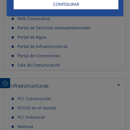
CONFIGURAR
Corporativo
Recoller
Web Corporativa
Portal de Servicios medioambientales
Portal de Agua
Portal de Infraestructuras
Portal de Concesiones
Sala de Comunicación
Infraestructuras
Recoller
FCC Construcción
FCCCO en el mundo
FCC Industrial
Matinsa