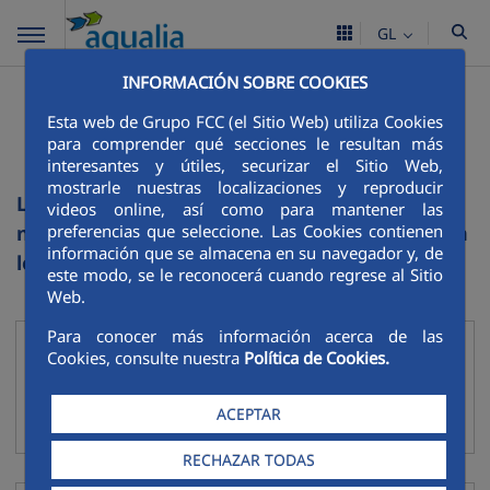
GL
INFORMACIÓN SOBRE COOKIES
Listado de sitios web de
Esta web de Grupo FCC (el Sitio Web) utiliza Cookies
FCC
para comprender qué secciones le resultan más
interesantes y útiles, securizar el Sitio Web,
mostrarle nuestras localizaciones y reproducir
La actividad de FCC en cada ámbito de
videos online, así como para mantener las
preferencias que seleccione. Las Cookies contienen
negocio se desarrolló con más profundidad en
información que se almacena en su navegador y, de
los siguientes sitios web:
este modo, se le reconocerá cuando regrese al Sitio
Web.
Para conocer más información acerca de las
Agua
Cookies, consulte nuestra
Política de Cookies.
Recoller
FCC Aqualia
ACEPTAR
SmVaK
RECHAZAR TODAS