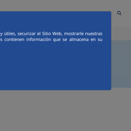
ES
Contacto
Mapa Web
Empleados
Canal Ético
útiles, securizar el Sitio Web, mostrarle nuestras
TICA E INTEGRIDAD
COMUNICACIÓN
ies contienen información que se almacena en su