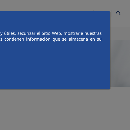
ES
Contacto
Mapa Web
Empleados
Canal Ético
útiles, securizar el Sitio Web, mostrarle nuestras
TICA E INTEGRIDAD
COMUNICACIÓN
ies contienen información que se almacena en su