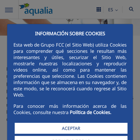
ES
INFORMACIÓN SOBRE COOKIES
Esta web de Grupo FCC (el Sitio Web) utiliza Cookies
Ciclo integral
para comprender qué secciones le resultan más
interesantes y útiles, securizar el Sitio Web,
mostrarle nuestras localizaciones y reproducir
El agua es un gran tesoro y que podemos encontrarla en
videos online, así como para mantener las
nuestro entorno: en el mar, en los ríos, en los pantanos...,
preferencias que seleccione. Las Cookies contienen
información que se almacena en su navegador y, de
pero para que llegue hasta nuestras casas, colegios,
este modo, se le reconocerá cuando regrese al Sitio
parques, industrias... y la podamos beber, lavarnos con
Web.
ella, nadar en la piscina, ver crecer las flores del jardín..., es
necesario que el agua siga un proceso cuidadoso. Esa es la
Para conocer más información acerca de las
labor de Aqualia y te invitamos a descubrir
aquí
, con más
Cookies, consulte nuestra
Política de Cookies.
detalle, las fases de este apasionante Ciclo.
ACEPTAR