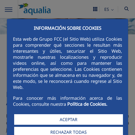
ES
INFORMACIÓN SOBRE COOKIES
Esta web de Grupo FCC (el Sitio Web) utiliza Cookies
para comprender qué secciones le resultan más
Mecanismos de acción
interesantes y útiles, securizar el Sitio Web,
mostrarle nuestras localizaciones y reproducir
social
videos online, así como para mantener las
preferencias que seleccione. Las Cookies contienen
información que se almacena en su navegador y, de
este modo, se le reconocerá cuando regrese al Sitio
Web.
Mecanismos de acción social del
Para conocer más información acerca de las
Ayuntamiento de Los Alcázares
Cookies, consulte nuestra
Política de Cookies.
Los habitantes de la localidad de Los Alcázares disponen
ACEPTAR
de la posibilidad de acogerse a una bonificación para
jubilados y pensionistas.
RECHAZAR TODAS