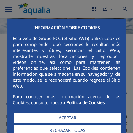
ES
INFORMACIÓN SOBRE COOKIES
Esta web de Grupo FCC (el Sitio Web) utiliza Cookies
para comprender qué secciones le resultan más
Mecanismos de acción
interesantes y útiles, securizar el Sitio Web,
mostrarle nuestras localizaciones y reproducir
social
videos online, así como para mantener las
preferencias que seleccione. Las Cookies contienen
información que se almacena en su navegador y, de
este modo, se le reconocerá cuando regrese al Sitio
Web.
Mecanismo acción social Ayto./
Para conocer más información acerca de las
organismo público
Cookies, consulte nuestra
Política de Cookies.
Los clientes de la localidad de Novelda disponen de la
ACEPTAR
posibilidad de acogerse a una tarifa bonificada para las
familias numerosas, esta bonificación consiste en la
RECHAZAR TODAS