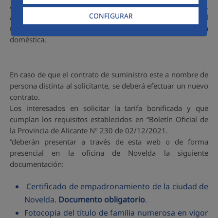
ampliación del primer bloque de consumo hasta los 21 m³,
CONFIGURAR
al precio del primer bloque de la tarifa doméstica, y el
resto de consumo al precio que corresponda en la tarifa
doméstica.
En caso de que el contrato de suministro este a nombre de
persona distinta al solicitante, se deberá efectuar un nuevo
contrato.
Los interesados en solicitar la tarifa bonificada y que
cumplan los requisitos establecidos en “Boletín Oficial de
la Provincia de Alicante Nº 230 de 02/12/2021.
“deberán presentar a través de esta web o de forma
presencial en la oficina de Novelda la siguiente
documentación:
Certificado de empadronamiento de la ciudad de
Novelda.
Documento obligatorio
.
Fotocopia del título de familia numerosa en vigor