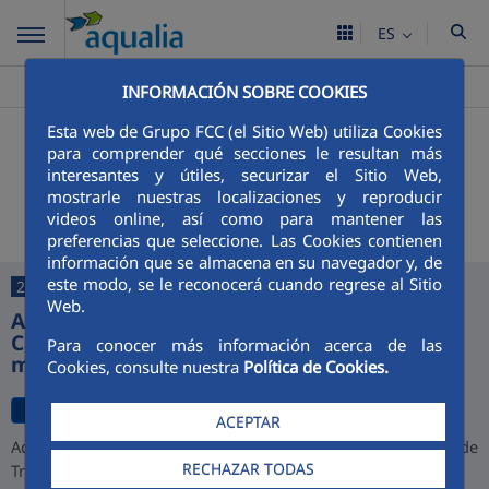
ES
Aqualia ES
Arico
>
INFORMACIÓN SOBRE COOKIES
Esta web de Grupo FCC (el Sitio Web) utiliza Cookies
+
Buscador
para comprender qué secciones le resultan más
interesantes y útiles, securizar el Sitio Web,
Últimas noticias
mostrarle nuestras localizaciones y reproducir
videos online, así como para mantener las
preferencias que seleccione. Las Cookies contienen
información que se almacena en su navegador y, de
este modo, se le reconocerá cuando regrese al Sitio
27/07/2026
Web.
Aqualia desarrollará la depuradora de
Cajamarca y alcanza una cartera de 1.000
Para conocer más información acerca de las
millones de euros en Perú
Cookies, consulte nuestra
Política de Cookies.
ACEPTAR
Aqualia ha resultado adjudicataria del proyecto de la Planta de
RECHAZAR TODAS
Tratamiento de Aguas Residuales (PTAR) de Cajamarca,