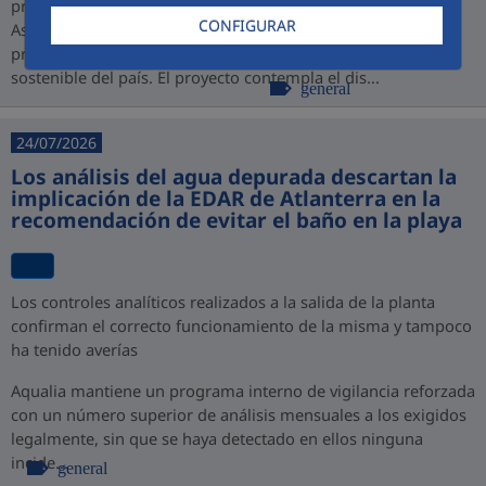
promovido por PROINVERSIÓN bajo la modalidad de
CONFIGURAR
Asociación Público-Privada (APP), consolidando así su
presencia en Perú y su compromiso con el desarrollo
sostenible del país. El proyecto contempla el dis...
general
24/07/2026
Los análisis del agua depurada descartan la
implicación de la EDAR de Atlanterra en la
recomendación de evitar el baño en la playa
Los controles analíticos realizados a la salida de la planta
confirman el correcto funcionamiento de la misma y tampoco
ha tenido averías
Aqualia mantiene un programa interno de vigilancia reforzada
con un número superior de análisis mensuales a los exigidos
legalmente, sin que se haya detectado en ellos ninguna
incide...
general