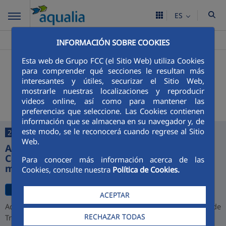
ES
Aqualia ES
L’ Ametlla de Mar
Noticias
>
>
INFORMACIÓN SOBRE COOKIES
Esta web de Grupo FCC (el Sitio Web) utiliza Cookies
+
Buscador
para comprender qué secciones le resultan más
interesantes y útiles, securizar el Sitio Web,
Últimas noticias
mostrarle nuestras localizaciones y reproducir
videos online, así como para mantener las
preferencias que seleccione. Las Cookies contienen
información que se almacena en su navegador y, de
este modo, se le reconocerá cuando regrese al Sitio
27/07/2026
Web.
Aqualia desarrollará la depuradora de
Cajamarca y alcanza una cartera de 1.000
Para conocer más información acerca de las
millones de euros en Perú
Cookies, consulte nuestra
Política de Cookies.
ACEPTAR
Aqualia ha resultado adjudicataria del proyecto de la Planta de
RECHAZAR TODAS
Tratamiento de Aguas Residuales (PTAR) de Cajamarca,