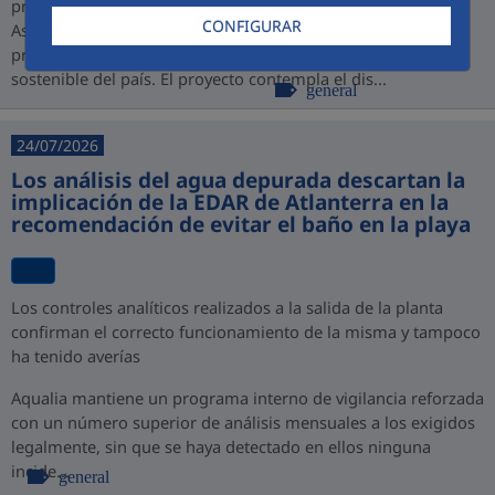
promovido por PROINVERSIÓN bajo la modalidad de
CONFIGURAR
Asociación Público-Privada (APP), consolidando así su
presencia en Perú y su compromiso con el desarrollo
sostenible del país. El proyecto contempla el dis...
general
24/07/2026
Los análisis del agua depurada descartan la
implicación de la EDAR de Atlanterra en la
recomendación de evitar el baño en la playa
Los controles analíticos realizados a la salida de la planta
confirman el correcto funcionamiento de la misma y tampoco
ha tenido averías
Aqualia mantiene un programa interno de vigilancia reforzada
con un número superior de análisis mensuales a los exigidos
legalmente, sin que se haya detectado en ellos ninguna
incide...
general