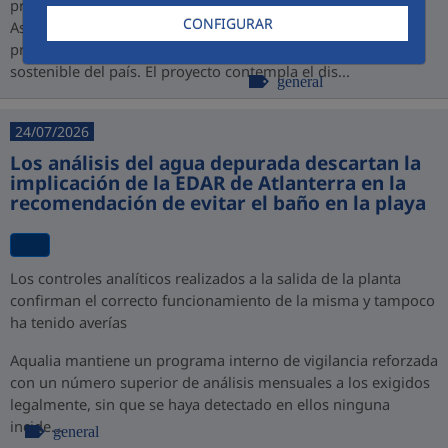
promovido por PROINVERSIÓN bajo la modalidad de
CONFIGURAR
Asociación Público-Privada (APP), consolidando así su
presencia en Perú y su compromiso con el desarrollo
sostenible del país. El proyecto contempla el dis...
general
24/07/2026
Los análisis del agua depurada descartan la
implicación de la EDAR de Atlanterra en la
recomendación de evitar el baño en la playa
Los controles analíticos realizados a la salida de la planta
confirman el correcto funcionamiento de la misma y tampoco
ha tenido averías
Aqualia mantiene un programa interno de vigilancia reforzada
con un número superior de análisis mensuales a los exigidos
legalmente, sin que se haya detectado en ellos ninguna
incide...
general