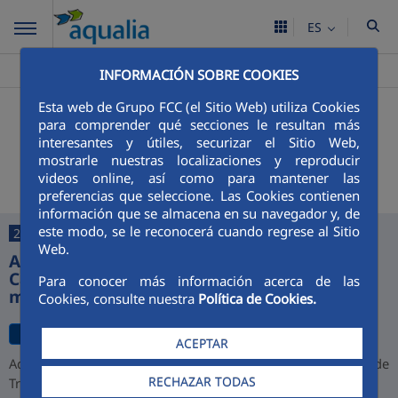
ES
Aqualia ES
Navas De Jorquera
Noticias
>
>
INFORMACIÓN SOBRE COOKIES
Esta web de Grupo FCC (el Sitio Web) utiliza Cookies
+
Buscador
para comprender qué secciones le resultan más
interesantes y útiles, securizar el Sitio Web,
Últimas noticias
mostrarle nuestras localizaciones y reproducir
videos online, así como para mantener las
preferencias que seleccione. Las Cookies contienen
información que se almacena en su navegador y, de
este modo, se le reconocerá cuando regrese al Sitio
27/07/2026
Web.
Aqualia desarrollará la depuradora de
Cajamarca y alcanza una cartera de 1.000
Para conocer más información acerca de las
millones de euros en Perú
Cookies, consulte nuestra
Política de Cookies.
ACEPTAR
Aqualia ha resultado adjudicataria del proyecto de la Planta de
RECHAZAR TODAS
Tratamiento de Aguas Residuales (PTAR) de Cajamarca,