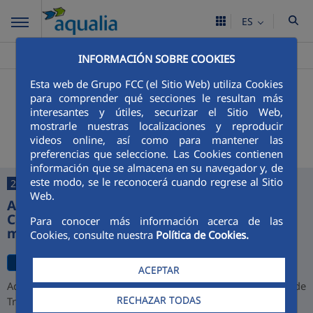
ES
Aqualia ES
Puebla De La Reina
Noticias
>
>
INFORMACIÓN SOBRE COOKIES
Esta web de Grupo FCC (el Sitio Web) utiliza Cookies
+
Buscador
para comprender qué secciones le resultan más
interesantes y útiles, securizar el Sitio Web,
Últimas noticias
mostrarle nuestras localizaciones y reproducir
videos online, así como para mantener las
preferencias que seleccione. Las Cookies contienen
información que se almacena en su navegador y, de
este modo, se le reconocerá cuando regrese al Sitio
27/07/2026
Web.
Aqualia desarrollará la depuradora de
Cajamarca y alcanza una cartera de 1.000
Para conocer más información acerca de las
millones de euros en Perú
Cookies, consulte nuestra
Política de Cookies.
ACEPTAR
Aqualia ha resultado adjudicataria del proyecto de la Planta de
RECHAZAR TODAS
Tratamiento de Aguas Residuales (PTAR) de Cajamarca,