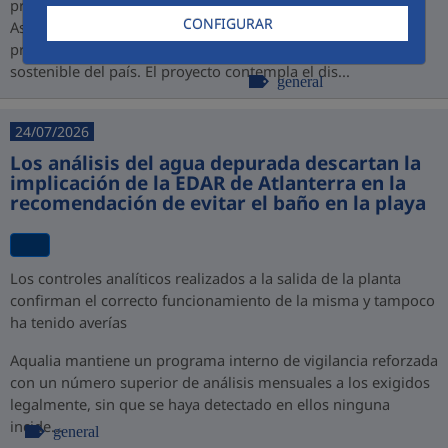
promovido por PROINVERSIÓN bajo la modalidad de
CONFIGURAR
Asociación Público-Privada (APP), consolidando así su
presencia en Perú y su compromiso con el desarrollo
sostenible del país. El proyecto contempla el dis...
general
24/07/2026
Los análisis del agua depurada descartan la
implicación de la EDAR de Atlanterra en la
recomendación de evitar el baño en la playa
Los controles analíticos realizados a la salida de la planta
confirman el correcto funcionamiento de la misma y tampoco
ha tenido averías
Aqualia mantiene un programa interno de vigilancia reforzada
con un número superior de análisis mensuales a los exigidos
legalmente, sin que se haya detectado en ellos ninguna
incide...
general