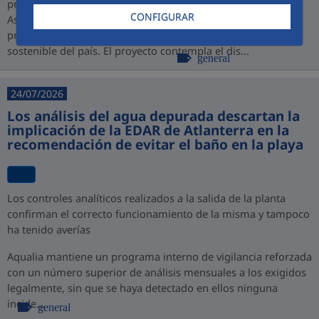
promovido por PROINVERSIÓN bajo la modalidad de
CONFIGURAR
Asociación Público-Privada (APP), consolidando así su
presencia en Perú y su compromiso con el desarrollo
sostenible del país. El proyecto contempla el dis...
general
24/07/2026
Los análisis del agua depurada descartan la
implicación de la EDAR de Atlanterra en la
recomendación de evitar el baño en la playa
Los controles analíticos realizados a la salida de la planta
confirman el correcto funcionamiento de la misma y tampoco
ha tenido averías
Aqualia mantiene un programa interno de vigilancia reforzada
con un número superior de análisis mensuales a los exigidos
legalmente, sin que se haya detectado en ellos ninguna
incide...
general