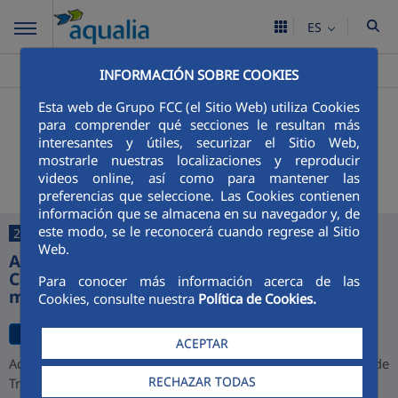
ES
Aqualia ES
Puebla Del Maestre
Noticias
>
>
INFORMACIÓN SOBRE COOKIES
Esta web de Grupo FCC (el Sitio Web) utiliza Cookies
+
Buscador
para comprender qué secciones le resultan más
interesantes y útiles, securizar el Sitio Web,
Últimas noticias
mostrarle nuestras localizaciones y reproducir
videos online, así como para mantener las
preferencias que seleccione. Las Cookies contienen
información que se almacena en su navegador y, de
este modo, se le reconocerá cuando regrese al Sitio
27/07/2026
Web.
Aqualia desarrollará la depuradora de
Cajamarca y alcanza una cartera de 1.000
Para conocer más información acerca de las
millones de euros en Perú
Cookies, consulte nuestra
Política de Cookies.
ACEPTAR
Aqualia ha resultado adjudicataria del proyecto de la Planta de
RECHAZAR TODAS
Tratamiento de Aguas Residuales (PTAR) de Cajamarca,