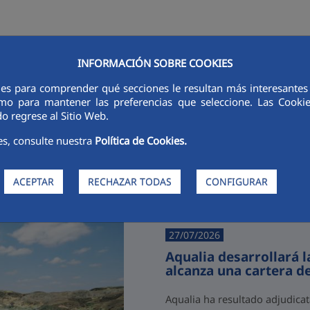
INFORMACIÓN SOBRE COOKIES
RSORES
INNOVACIÓN
DIGITALIZACIÓN
SOSTENIBILIDAD
É
ies para comprender qué secciones le resultan más interesantes y 
 como para mantener las preferencias que seleccione. Las Cook
o regrese al Sitio Web.
es, consulte nuestra
Política de Cookies.
Últimas noticias
ACEPTAR
RECHAZAR TODAS
CONFIGURAR
27/07/2026
Aqualia desarrollará 
alcanza una cartera d
Aqualia ha resultado adjudicat