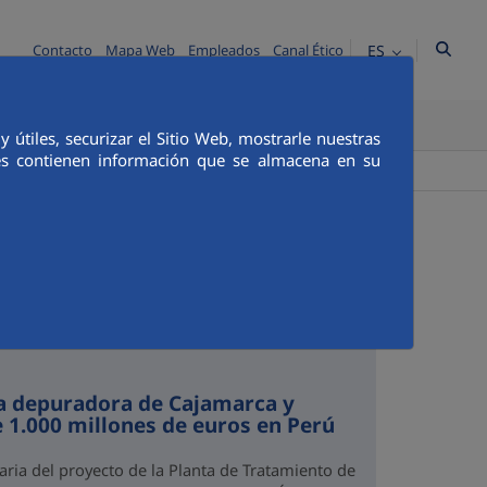
ES
Contacto
Mapa Web
Empleados
Canal Ético
TICA E INTEGRIDAD
COMUNICACIÓN
útiles, securizar el Sitio Web, mostrarle nuestras
ies contienen información que se almacena en su
+
Buscador
la depuradora de Cajamarca y
e 1.000 millones de euros en Perú
aria del proyecto de la Planta de Tratamiento de