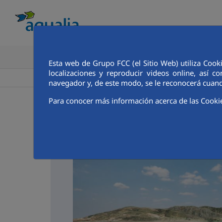
CONOCE AQUALIA
ANALISTAS E INVE
Esta web de Grupo FCC (el Sitio Web) utiliza Cook
localizaciones y reproducir videos online, así
>
>
Aqualia ES
Puente Villarente
Noticias
navegador y, de este modo, se le reconocerá cuand
Para conocer más información acerca de las Cooki