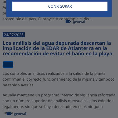
promovido por PROINVERSIÓN bajo la modalidad de
CONFIGURAR
Asociación Público-Privada (APP), consolidando así su
presencia en Perú y su compromiso con el desarrollo
sostenible del país. El proyecto contempla el dis...
general
24/07/2026
Los análisis del agua depurada descartan la
implicación de la EDAR de Atlanterra en la
recomendación de evitar el baño en la playa
Los controles analíticos realizados a la salida de la planta
confirman el correcto funcionamiento de la misma y tampoco
ha tenido averías
Aqualia mantiene un programa interno de vigilancia reforzada
con un número superior de análisis mensuales a los exigidos
legalmente, sin que se haya detectado en ellos ninguna
incide...
general