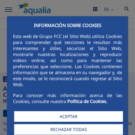
ES
Aqualia ES
Ribera Del Fresno
Noticias
>
>
INFORMACIÓN SOBRE COOKIES
Esta web de Grupo FCC (el Sitio Web) utiliza Cookies
+
Buscador
para comprender qué secciones le resultan más
interesantes y útiles, securizar el Sitio Web,
Últimas noticias
mostrarle nuestras localizaciones y reproducir
videos online, así como para mantener las
preferencias que seleccione. Las Cookies contienen
información que se almacena en su navegador y, de
este modo, se le reconocerá cuando regrese al Sitio
27/07/2026
Web.
Aqualia desarrollará la depuradora de
Cajamarca y alcanza una cartera de 1.000
Para conocer más información acerca de las
millones de euros en Perú
Cookies, consulte nuestra
Política de Cookies.
ACEPTAR
Aqualia ha resultado adjudicataria del proyecto de la Planta de
RECHAZAR TODAS
Tratamiento de Aguas Residuales (PTAR) de Cajamarca,