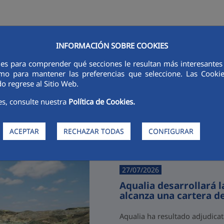
INFORMACIÓN SOBRE COOKIES
RSORES
INNOVACIÓN
DIGITALIZACIÓN
SOSTENIBILIDAD
É
ies para comprender qué secciones le resultan más interesantes y 
 como para mantener las preferencias que seleccione. Las Cook
o regrese al Sitio Web.
es, consulte nuestra
Política de Cookies.
Últimas noticias
ACEPTAR
RECHAZAR TODAS
CONFIGURAR
27/07/2026
Aqualia desarrollará 
alcanza una cartera d
Aqualia ha resultado adjudicat