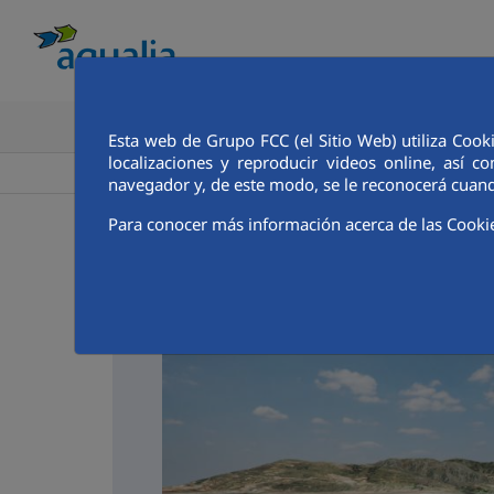
CONOCE AQUALIA
ANALISTAS E INVE
Esta web de Grupo FCC (el Sitio Web) utiliza Cook
localizaciones y reproducir videos online, así
>
>
Aqualia ES
Valle del Zalabí
Noticias
navegador y, de este modo, se le reconocerá cuand
Para conocer más información acerca de las Cooki