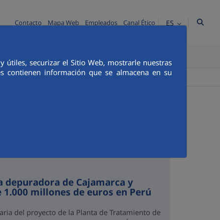
ES
Contacto
Mapa Web
Empleados
Canal Ético
TICA E INTEGRIDAD
COMUNICACIÓN
útiles, securizar el Sitio Web, mostrarle nuestras
ies contienen información que se almacena en su
+
Buscador
la depuradora de Cajamarca y
e 1.000 millones de euros en Perú
aria del proyecto de la Planta de Tratamiento de