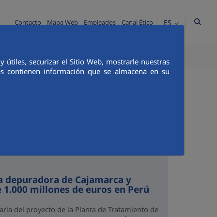
ES
Contacto
Mapa Web
Empleados
Canal Ético
TICA E INTEGRIDAD
COMUNICACIÓN
útiles, securizar el Sitio Web, mostrarle nuestras
ies contienen información que se almacena en su
+
Buscador
la depuradora de Cajamarca y
e 1.000 millones de euros en Perú
aria del proyecto de la Planta de Tratamiento de