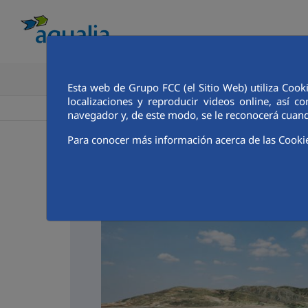
CONOCE AQUALIA
ANALISTAS E INVE
Esta web de Grupo FCC (el Sitio Web) utiliza Cook
localizaciones y reproducir videos online, así
>
>
Aqualia ES
Vilanova de la Barca
Noticias
navegador y, de este modo, se le reconocerá cuand
Para conocer más información acerca de las Cooki