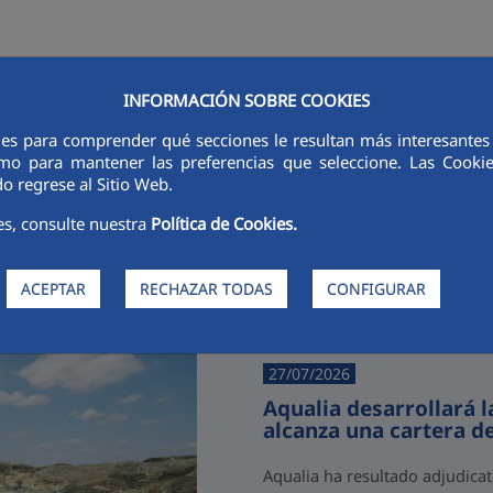
INFORMACIÓN SOBRE COOKIES
RSORES
INNOVACIÓN
DIGITALIZACIÓN
SOSTENIBILIDAD
É
ies para comprender qué secciones le resultan más interesantes y 
 como para mantener las preferencias que seleccione. Las Cook
o regrese al Sitio Web.
es, consulte nuestra
Política de Cookies.
Últimas noticias
ACEPTAR
RECHAZAR TODAS
CONFIGURAR
27/07/2026
Aqualia desarrollará 
alcanza una cartera d
Aqualia ha resultado adjudicat