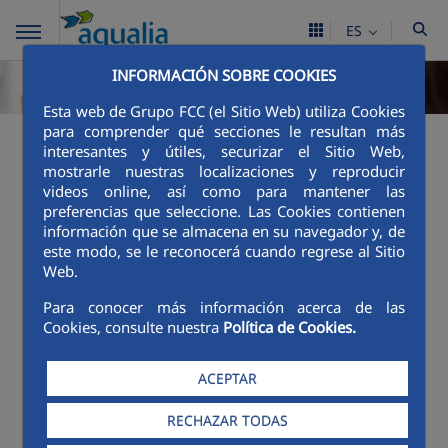
ES
INFORMACIÓN SOBRE COOKIES
Esta web de Grupo FCC (el Sitio Web) utiliza Cookies
para comprender qué secciones le resultan más
¿Qué pago en mi
interesantes y útiles, securizar el Sitio Web,
mostrarle nuestras localizaciones y reproducir
factura?
videos online, así como para mantener las
preferencias que seleccione. Las Cookies contienen
información que se almacena en su navegador y, de
Tarifas y reglamentos
este modo, se le reconocerá cuando regrese al Sitio
Web.
Lleida_TARIFAS ABASTECIMIENTO Y
Para conocer más información acerca de las
ALCANTARILLADO 2026
Cookies, consulte nuestra
Política de Cookies.
LLeida_REGLAMENTO DEL SERVICIO
MUNICIPAL DE AGUA POTABLE.pdf
ACEPTAR
RECHAZAR TODAS