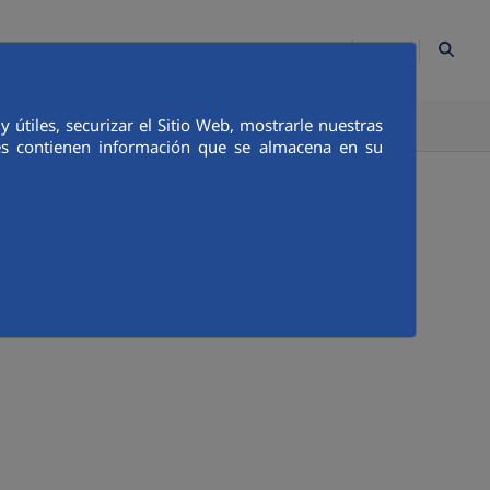
ES
Contacto
Mapa Web
Empleados
Canal Ético
útiles, securizar el Sitio Web, mostrarle nuestras
TICA E INTEGRIDAD
COMUNICACIÓN
ies contienen información que se almacena en su