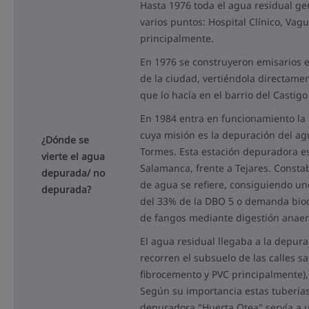
Hasta 1976 toda el agua residual ge
varios puntos: Hospital Clínico, Va
principalmente.
En 1976 se construyeron emisarios e
de la ciudad, vertiéndola directame
que lo hacía en el barrio del Castig
En 1984 entra en funcionamiento la
cuya misión es la depuración del ag
¿Dónde se
Tormes. Esta estación depuradora e
vierte el agua
Salamanca, frente a Tejares. Consta
depurada/ no
de agua se refiere, consiguiendo u
depurada?
del 33% de la DBO 5 o demanda bio
de fangos mediante digestión anaero
El agua residual llegaba a la depur
recorren el subsuelo de las calles s
fibrocemento y PVC principalmente),
Según su importancia estas tuberías 
depuradora "Huerta Otea" servía a 