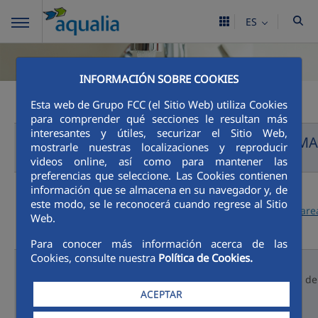
ES
INFORMACIÓN SOBRE COOKIES
Esta web de Grupo FCC (el Sitio Web) utiliza Cookies
para comprender qué secciones le resultan más
interesantes y útiles, securizar el Sitio Web,
INFORMA
mostrarle nuestras localizaciones y reproducir
videos online, así como para mantener las
preferencias que seleccione. Las Cookies contienen
información que se almacena en su navegador y, de
Contacto para
este modo, se le reconocerá cuando regrese al Sitio
consultas o
https://www.aqualia.com/es/are
Web.
quejas
Para conocer más información acerca de las
Cookies, consulte nuestra
Política de Cookies.
Estadísticas de
El porcentaje de reclamaciones de
reclamaciones
ACEPTAR
0,28%
.
recibidas