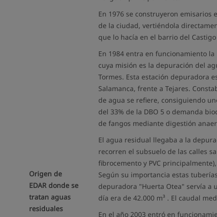
En 1976 se construyeron emisarios e
de la ciudad, vertiéndola directame
que lo hacía en el barrio del Castig
En 1984 entra en funcionamiento la
cuya misión es la depuración del ag
Tormes. Esta estación depuradora e
Salamanca, frente a Tejares. Consta
de agua se refiere, consiguiendo u
del 33% de la DBO 5 o demanda bio
de fangos mediante digestión anaero
El agua residual llegaba a la depur
recorren el subsuelo de las calles s
fibrocemento y PVC principalmente),
Origen de
Según su importancia estas tuberías 
EDAR donde se
depuradora "Huerta Otea" servía a 
tratan aguas
día era de 42.000 m³ . El caudal medi
residuales
En el año 2003 entró en funcionami