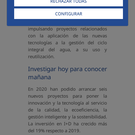
como elemento esencial para avanzar
RECHAZAR TODAS
en la gestión sostenible del agua, un
CONFIGURAR
sector que debe hacer frente a los
requerimientos normativos,
impulsando proyectos relacionados
con la aplicación de las nuevas
tecnologías a la gestión del ciclo
integral del agua, a su uso y
reutilización.
Investigar hoy para conocer
mañana
En 2020 han podido arrancar seis
nuevos proyectos para poner la
innovación y la tecnología al servicio
de la calidad, la ecoeficiencia, la
gestión inteligente y la sostenibilidad.
La inversión en I+D ha crecido más
del 19% respecto a 2019.