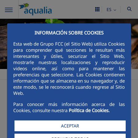
ES
INFORMACIÓN SOBRE COOKIES
Esta web de Grupo FCC (el Sitio Web) utiliza Cookies
para comprender qué secciones le resultan más
interesantes y útiles, securizar el Sitio Web,
mostrarle nuestras localizaciones y reproducir
videos online, así como para mantener las
>
>
Aqualia ES
Sostenibilidad
Innovacion
preferencias que seleccione. Las Cookies contienen
información que se almacena en su navegador y, de
La innovación,
este modo, se le reconocerá cuando regrese al Sitio
Web.
clave en el
Para conocer más información acerca de las
Cookies, consulte nuestra
Política de Cookies.
sector del agua
ACEPTAR
Aqualia promueve la innovación