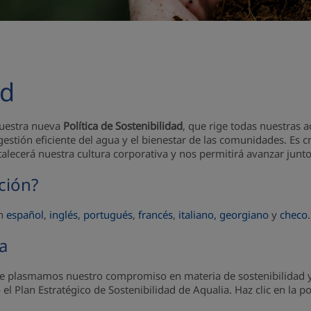
ad
Nuestra nueva
Política de Sostenibilidad
, que rige todas nuestras a
estión eficiente del agua y el bienestar de las comunidades. Es
rtalecerá nuestra cultura corporativa y nos permitirá avanzar junt
ación?
en
español
,
inglés
,
portugués
,
francés
,
italiano,
georgiano
y
checo
.
a
nde plasmamos nuestro compromiso en materia de sostenibilidad y
 Plan Estratégico de Sostenibilidad de Aqualia. Haz clic en la po