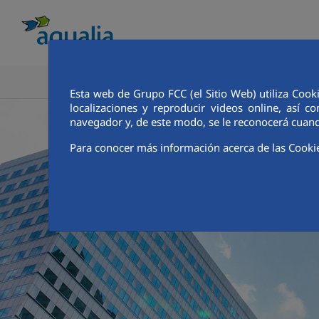
COÑECE AQUALIA
ANALISTAS E INVE
Esta web de Grupo FCC (el Sitio Web) utiliza Cook
localizaciones y reproducir videos online, así
navegador y, de este modo, se le reconocerá cuand
Para conocer más información acerca de las Cooki