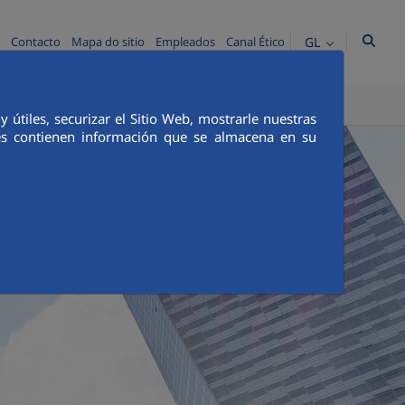
GL
Contacto
Mapa do sitio
Empleados
Canal Ético
ICA E INTEGRIDADE
COMUNICACIÓN
útiles, securizar el Sitio Web, mostrarle nuestras
ies contienen información que se almacena en su