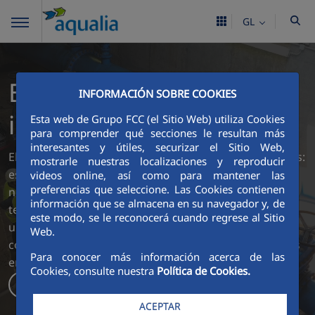
GL
El hilo azul que nos
INFORMACIÓN SOBRE COOKIES
impulsa
Esta web de Grupo FCC (el Sitio Web) utiliza Cookies
para comprender qué secciones le resultan más
interesantes y útiles, securizar el Sitio Web,
El agua es mucho más que el recurso que gestionamos:
mostrarle nuestras localizaciones y reproducir
es el hilo azul, invisible pero esencial para la vida, que
videos online, así como para mantener las
preferencias que seleccione. Las Cookies contienen
nos impulsa y nos conecta con las personas, los
información que se almacena en su navegador y, de
territorios y el futuro. En Aqualia cada gota representa
este modo, se le reconocerá cuando regrese al Sitio
un compromiso compartido con la vida, el bienestar
Web.
colectivo y el desarrollo sostenible de las comunidades
Para conocer más información acerca de las
en las que estamos presentes.
Cookies, consulte nuestra
Política de Cookies.
Accede al informe
ACEPTAR