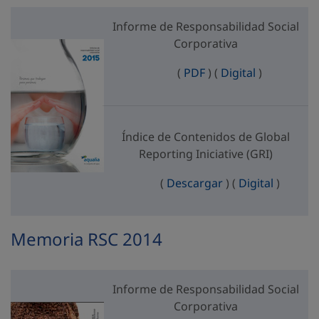
Informe de Responsabilidad Social
Corporativa
Informe de Responsab
Informe de 
(
PDF
)
(
Digital
)
Índice de Contenidos de Global
Reporting Iniciative (GRI)
Índice de Contenid
Índice d
(
Descargar
)
(
Digital
)
Memoria RSC 2014
Informe de Responsabilidad Social
Corporativa