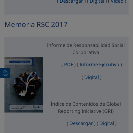
Índice de Contenidos d
Índice de Con
Índi
(
Descargar
)
(
Digital
)
(
Vídeo
)
Memoria RSC 2017
Informe de Responsabilidad Social
Corporativa
Informe de Responsabilida
Infor
(
PDF
)
(
Informe Ejecutivo
)
Informe de Res
(
Digital
)
Índice de Contenidos de Global
Reporting Iniciative (GRI)
Índice de Contenid
Índice d
(
Descargar
)
(
Digital
)