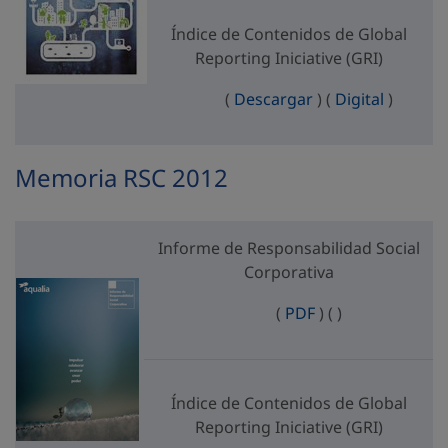
Índice de Contenidos de Global
Reporting Iniciative (GRI)
Índice de Contenid
Índice d
(
Descargar
)
(
Digital
)
Memoria RSC 2012
Informe de Responsabilidad Social
Corporativa
Informe de Respo
Informe de Res
(
PDF
)
(
)
Índice de Contenidos de Global
Reporting Iniciative (GRI)