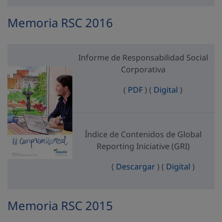
Memoria RSC 2016
Informe de Responsabilidad Social
Corporativa
Informe de Responsab
Informe de 
(
PDF
)
(
Digital
)
Índice de Contenidos de Global
Reporting Iniciative (GRI)
Índice de Contenid
Índice d
(
Descargar
)
(
Digital
)
Memoria RSC 2015