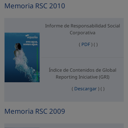
Memoria RSC 2010
Informe de Responsabilidad Social
Corporativa
Informe de Respo
Informe de Res
(
PDF
)
(
)
Índice de Contenidos de Global
Reporting Iniciative (GRI)
Índice de Cont
Índice de C
(
Descargar
)
(
)
Memoria RSC 2009