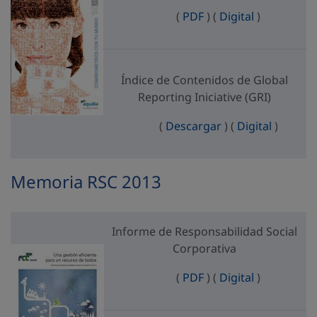
Informe de Responsab
Informe de 
(
PDF
)
(
Digital
)
Índice de Contenidos de Global
Reporting Iniciative (GRI)
Índice de Contenid
Índice d
(
Descargar
)
(
Digital
)
Memoria RSC 2013
Informe de Responsabilidad Social
Corporativa
Informe de Responsab
Informe de 
(
PDF
)
(
Digital
)