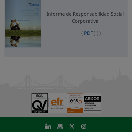
Informe de Responsabilidad Social
Corporativa
Informe de Respo
Informe de Res
(
PDF
)
(
)