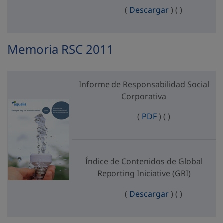
Índice de Cont
Índice de C
(
Descargar
)
(
)
Memoria RSC 2011
Informe de Responsabilidad Social
Corporativa
Informe de Respo
Informe de Res
(
PDF
)
(
)
Índice de Contenidos de Global
Reporting Iniciative (GRI)
Índice de Cont
Índice de C
(
Descargar
)
(
)