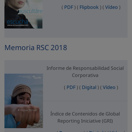
Informe de Sostenibilidad
Informe de Sos
Inform
(
PDF
)
(
Flipbook
)
(
Vídeo
)
Memoria RSC 2018
Informe de Responsabilidad Social
Corporativa
Informe de Responsabilid
Informe de Resp
Informe
(
PDF
)
(
Digital
)
(
Vídeo
)
Índice de Contenidos de Global
Reporting Iniciative (GRI)